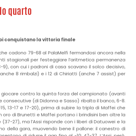
ndo quarto
oi conquistano la vittoria finale
, che cadono 79-68 al PalaMelfi fermandosi ancora nella
unti stagionali per festeggiare l’aritmetica permanenza
9), con cui i padroni di casa scavano il solco decisivo,
nche 8 rimbalzi) e i 12 di Chiriatti (anche 7 assist) per
di giocare contro la quinta forza del campionato (avanti
 consecutive (di Didonna e Sasso) ribalta il banco, 6-8.
 13-17 e 17-20), prima di subire la tripla di Maffei che
 oro di Brunetti e Maffei portano i brindisini ben oltre la
7-27), ma l’Assi risponde con i liberi di Datuowei e la
mo della gara, muovendo bene il pallone: il canestro di
ntono di ridurre il gap fino al -10: 47-37. L’Assi, però,