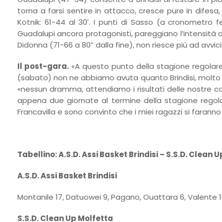
torna a farsi sentire in attacco, cresce pure in difesa, 
Kotnik: 61-44 al 30′. I punti di Sasso (a cronometro 
Guadalupi ancora protagonisti, pareggiano l’intensità deg
Didonna (71-66 a 80” dalla fine), non riesce più ad avvicin
Il post-gara.
«A questo punto della stagione regolare 
(sabato) non ne abbiamo avuta quanto Brindisi, molto pro
«nessun dramma, attendiamo i risultati delle nostre c
appena due giornate al termine della stagione regola
Francavilla e sono convinto che i miei ragazzi si faran
Tabellino: A.S.D. Assi Basket Brindisi – S.S.D. Clean
A.S.D. Assi Basket Brindisi
Montanile 17, Datuowei 9, Pagano, Ouattara 6, Valente 10,
S.S.D. Clean Up Molfetta