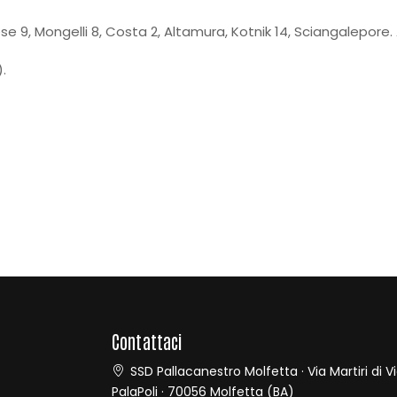
liese 9, Mongelli 8, Costa 2, Altamura, Kotnik 14, Sciangalepor
.
e
Contattaci
SSD Pallacanestro Molfetta · Via Martiri di V
PalaPoli · 70056 Molfetta (BA)