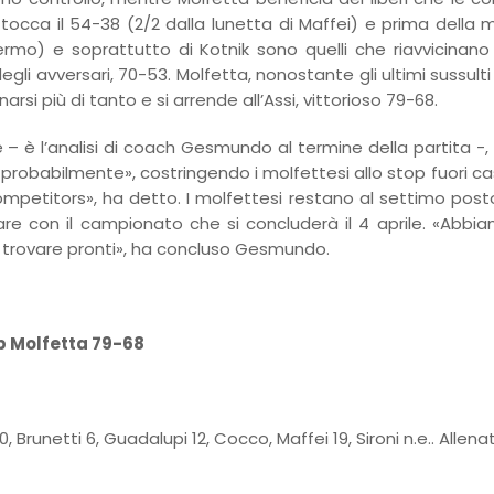
tocca il 54-38 (2/2 dalla lunetta di Maffei) e prima della me
fermo) e soprattutto di Kotnik sono quelli che riavvicinan
li avversari, 70-53. Molfetta, nonostante gli ultimi sussulti
arsi più di tanto e si arrende all’Assi, vittorioso 79-68.
– è l’analisi di coach Gesmundo al termine della partita -,
babilmente», costringendo i molfettesi allo stop fuori casa, 
ompetitors», ha detto. I molfettesi restano al settimo post
re con il campionato che si concluderà il 4 aprile. «Abb
no trovare pronti», ha concluso Gesmundo.
 Up Molfetta 79-68
 Brunetti 6, Guadalupi 12, Cocco, Maffei 19, Sironi n.e.. Allen