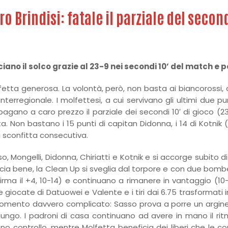
o Brindisi: fatale il parziale del seco
ciano il solco grazie al 23-9 nei secondi 10’ del match e p
lfetta generosa. La volontà, però, non basta ai biancorossi
terregionale. I molfettesi, a cui servivano gli ultimi due p
agano a caro prezzo il parziale dei secondi 10′ di gioco (23-
 Non bastano i 15 punti di capitan Didonna, i 14 di Kotnik (a
a sconfitta consecutiva.
, Mongelli, Didonna, Chiriatti e Kotnik e si accorge subito 
ccia bene, la Clean Up si sveglia dal torpore e con due bombe
ma il +4, 10-14) e continuano a rimanere in vantaggio (10-15,
e giocate di Datuowei e Valente e i tiri dai 6.75 trasformati in
omento davvero complicato: Sasso prova a porre un argine (3
 lungo. I padroni di casa continuano ad avere in mano il rit
o controllo, mentre Molfetta beneficia dei liberi che le conse