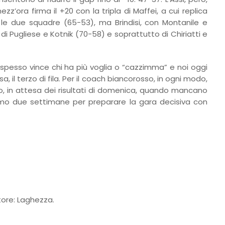
zz’ora firma il +20 con la tripla di Maffei, a cui replica
o le due squadre (65-53), ma Brindisi, con Montanile e
 di Pugliese e Kotnik (70-58) e soprattutto di Chiriatti e
 spesso vince chi ha più voglia o “cazzimma” e noi oggi
il terzo di fila. Per il coach biancorosso, in ogni modo,
o, in attesa dei risultati di domenica, quando mancano
iamo due settimane per preparare la gara decisiva con
atore: Laghezza.