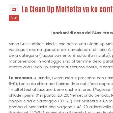
La Clean Up Molfetta va ko contr
22
Mar
I padroni di casa dell’Assi trac
Vince l’Assi Basket Brindisi che batte una Clean Up Mo
ventiquattresima giornata del campionato di serie C in
della categoria (l’appuntamento è soltanto rinviato), p
mantenendosi in vantaggio sino al termine della partita.
evitare alla Clean Up, sempre al settimo posto, la terz
La cronaca.
A Brindisi, Gesmundo si presenta con Sasso
6-0), tanto da chiamare il primo time out. L’Assi appro
I molfettesi attaccano bene anche in area (Pugliese fir
chiude i primi 10′ in parità: 20-20. Nel secondo periodo, l
doppia cifra di vantaggio (37-23). Per Molfetta è un m
bomba di Montanile che valgono il 43-29 all’intervallo
Guadalupi (47-34) consente a Brindisi di restare in pien