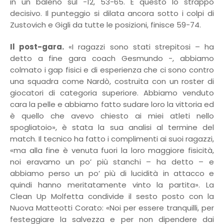
in un baleno sul -12, 53-65. È questo lo strappo
decisivo. Il punteggio si dilata ancora sotto i colpi di
Zustovich e Gigli da tutte le posizioni, finisce 59-74.
Il post-gara.
«I ragazzi sono stati strepitosi – ha
detto a fine gara coach Gesmundo -, abbiamo
colmato i gap fisici e di esperienza che ci sono contro
una squadra come Nardò, costruita con un roster di
giocatori di categoria superiore. Abbiamo venduto
cara la pelle e abbiamo fatto sudare loro la vittoria ed
è quello che avevo chiesto ai miei atleti nello
spogliatoio», è stata la sua analisi al termine del
match. Il tecnico ha fatto i complimenti ai suoi ragazzi,
«ma alla fine è venuta fuori la loro maggiore fisicità,
noi eravamo un po’ più stanchi – ha detto – e
abbiamo perso un po’ più di lucidità in attacco e
quindi hanno meritatamente vinto la partita». La
Clean Up Molfetta condivide il sesto posto con la
Nuova Matteotti Corato: «Noi per essere tranquilli, per
festeggiare la salvezza e per non dipendere dai