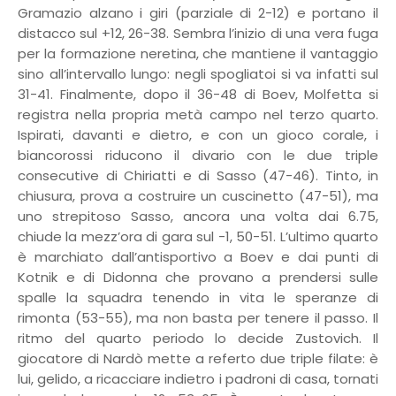
Gramazio alzano i giri (parziale di 2-12) e portano il
distacco sul +12, 26-38. Sembra l’inizio di una vera fuga
per la formazione neretina, che mantiene il vantaggio
sino all’intervallo lungo: negli spogliatoi si va infatti sul
31-41. Finalmente, dopo il 36-48 di Boev, Molfetta si
registra nella propria metà campo nel terzo quarto.
Ispirati, davanti e dietro, e con un gioco corale, i
biancorossi riducono il divario con le due triple
consecutive di Chiriatti e di Sasso (47-46). Tinto, in
chiusura, prova a costruire un cuscinetto (47-51), ma
uno strepitoso Sasso, ancora una volta dai 6.75,
chiude la mezz’ora di gara sul -1, 50-51. L’ultimo quarto
è marchiato dall’antisportivo a Boev e dai punti di
Kotnik e di Didonna che provano a prendersi sulle
spalle la squadra tenendo in vita le speranze di
rimonta (53-55), ma non basta per tenere il passo. Il
ritmo del quarto periodo lo decide Zustovich. Il
giocatore di Nardò mette a referto due triple filate: è
lui, gelido, a ricacciare indietro i padroni di casa, tornati