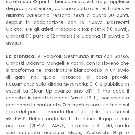
serata con 33 punti. I biancorossi, usciti fra gli applausi
dei propri sostenitori, con uno scarto che nel finale si è
dilatato parecchio, restano sesti a quota 20 punti,
seppur in coabitazione con la Nuova Matteotti
Corato. Tre gli atleti in doppia cifra: Kotnik (16 punti),
Chiriatti (13 punti e 12 rimbalzi) e Didonna (11 punti e 5
assist).
La cronaca.
Al PalaPoli, Gesmundo inizia con Sasso,
Chiriatti, Didonna, Mongelli e Kotnik, con lo sloveno che
si trasforma nel trascinatore biancorosso, in un avvio
di gara nel quale l’attacco di casa prevale
nettamente sulla difesa avversaria: 9-0 e pubblico in
estasi. La Clean Up avanza sino all’11-4, ma dopo il
canestro in penetrazione di Sasso (16-11), non riesce a
contenere lo scatenato Zustovich e una sua tripla sul
finire del periodo manda Nardò alla prima pausa sul
+3, 16-19. Nel secondo, Molfetta riduce il gap in due
occasioni (20-22 e 24-26, entrambi di Kotnik), ma la
vice capolista accelera: Myers, Zustovich, Gigli e